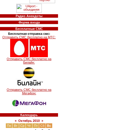
Радио Анекдоты
Форма входа
Бесплатные СМС
Бесплатная отправка смс:
Отправить СМС бесплатно на МТС:
Отправить СМС бесплатно на
Билайн:
Отправить СМС бесплатно на
Мегафон:
Календарь
«
Октябрь 2010
»
Пн
Вт
Ср
Чт
Пт
Сб
Вс