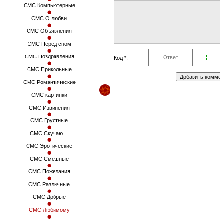
СМС Компьютерные
СМС О любви
СМС Объявления
СМС Перед сном
СМС Поздравления
Код *:
СМС Прикольные
СМС Романтические
СМС картинки
СМС Извинения
СМС Грустные
СМС Скучаю ...
СМС Эротические
СМС Смешные
СМС Пожелания
СМС Различные
СМС Добрые
СМС Любимому