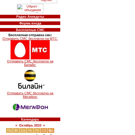
Радио Анекдоты
Форма входа
Бесплатные СМС
Бесплатная отправка смс:
Отправить СМС бесплатно на МТС:
Отправить СМС бесплатно на
Билайн:
Отправить СМС бесплатно на
Мегафон:
Календарь
«
Октябрь 2010
»
Пн
Вт
Ср
Чт
Пт
Сб
Вс