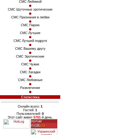
СМС Любимой
СМС Шуточные эротические
СМС Признания в любви
СМС Парню
СМС Лучшие
СМС Лучшей подруге
СМС Вашему другу
СМС Эротические
СМС Чужие
СМС Загадки
СМС Любовные
Развлечение
Статистика
Онлайн всего:
1
Гостей:
1
Пользователей:
0
Этот сайт живет
5791
-й день.