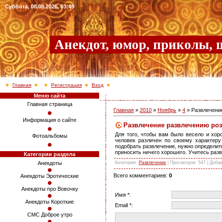
Суббота, 08.08.2026, 03:49
Анекдот, юмор, приколы, 
Главная
Регистрация
Вход
Меню сайта
Главная страница
Главная
»
2010
»
Ноябрь
»
4
» Развлечени
Информация о сайте
Развлечение развлечению ро
Для того, чтобы вам было весело и хоро
Фотоальбомы
человек различен по своему характеру
подобрать развлечение, нужно определить
приносить ничего хорошего. Учитесь разв
Категории раздела
Категория
:
Развлечение
|
Просмотров
: 547 |
Доба
Анекдоты
Всего комментариев
:
0
Анекдоты Эротические
Анекдоты про Вовочку
Имя *:
Анекдоты Короткие
Email *:
СМС Доброе утро