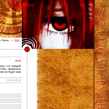
с
Гость
RSS
23:23
крет, что каждый
чтобы правильно
ние не будет вам