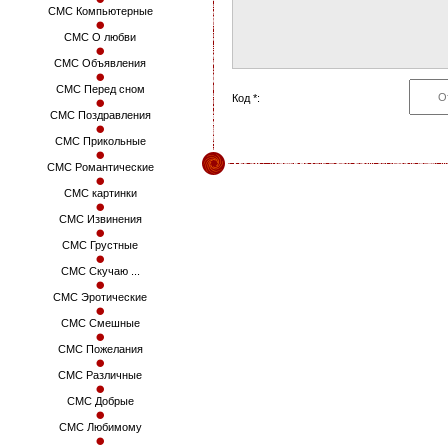
СМС Компьютерные
СМС О любви
СМС Объявления
СМС Перед сном
Код *:
СМС Поздравления
СМС Прикольные
СМС Романтические
СМС картинки
СМС Извинения
СМС Грустные
СМС Скучаю ...
СМС Эротические
СМС Смешные
СМС Пожелания
СМС Различные
СМС Добрые
СМС Любимому