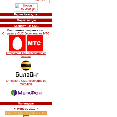
Радио Анекдоты
Форма входа
Бесплатные СМС
Бесплатная отправка смс:
Отправить СМС бесплатно на МТС:
Отправить СМС бесплатно на
Билайн:
Отправить СМС бесплатно на
Мегафон:
Календарь
«
Ноябрь 2010
»
Пн
Вт
Ср
Чт
Пт
Сб
Вс