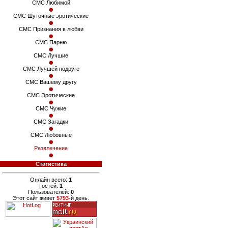
СМС Любимой
СМС Шуточные эротические
СМС Признания в любви
СМС Парню
СМС Лучшие
СМС Лучшей подруге
СМС Вашему другу
СМС Эротические
СМС Чужие
СМС Загадки
СМС Любовные
Развлечение
Статистика
Онлайн всего:
1
Гостей:
1
Пользователей:
0
Этот сайт живет
5793
-й день.