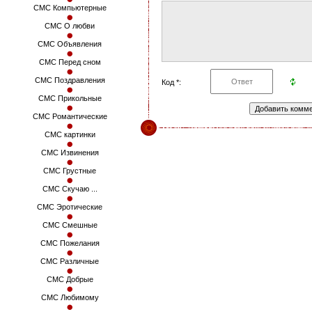
СМС Компьютерные
СМС О любви
СМС Объявления
СМС Перед сном
СМС Поздравления
Код *:
СМС Прикольные
СМС Романтические
СМС картинки
СМС Извинения
СМС Грустные
СМС Скучаю ...
СМС Эротические
СМС Смешные
СМС Пожелания
СМС Различные
СМС Добрые
СМС Любимому