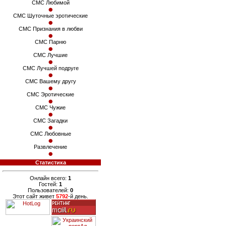
СМС Любимой
СМС Шуточные эротические
СМС Признания в любви
СМС Парню
СМС Лучшие
СМС Лучшей подруге
СМС Вашему другу
СМС Эротические
СМС Чужие
СМС Загадки
СМС Любовные
Развлечение
Статистика
Онлайн всего:
1
Гостей:
1
Пользователей:
0
Этот сайт живет
5792
-й день.