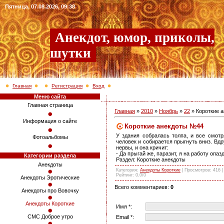
Пятница, 07.08.2026, 09:38
Анекдот, юмор, приколы,
шутки
Главная
Регистрация
Вход
Меню сайта
Главная страница
Главная
»
2010
»
Ноябрь
»
22
» Короткие 
Информация о сайте
Короткие анекдоты №44
У здания собралась толпа, и все смот
Фотоальбомы
человек и собирается прыгнуть вниз. Вдр
нервы, и она кричит:
- Да прыгай же, паразит, я на работу опа
Категории раздела
Раздел: Короткие анекдоты
Анекдоты
Категория
:
Анекдоты Короткие
|
Просмотров
: 416 
Рейтинг
:
0.0
/
0
Анекдоты Эротические
Всего комментариев
:
0
Анекдоты про Вовочку
Анекдоты Короткие
Имя *:
СМС Доброе утро
Email *: