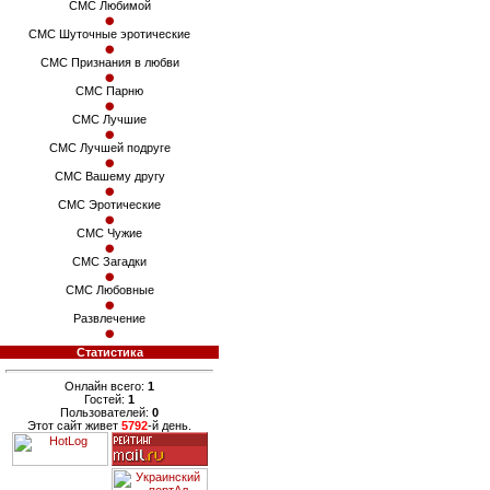
СМС Любимой
СМС Шуточные эротические
СМС Признания в любви
СМС Парню
СМС Лучшие
СМС Лучшей подруге
СМС Вашему другу
СМС Эротические
СМС Чужие
СМС Загадки
СМС Любовные
Развлечение
Статистика
Онлайн всего:
1
Гостей:
1
Пользователей:
0
Этот сайт живет
5792
-й день.