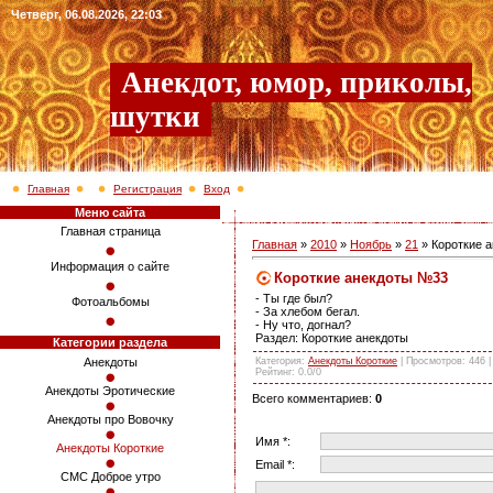
Четверг, 06.08.2026, 22:03
Анекдот, юмор, приколы,
шутки
Главная
Регистрация
Вход
Меню сайта
Главная страница
Главная
»
2010
»
Ноябрь
»
21
» Короткие 
Информация о сайте
Короткие анекдоты №33
- Ты где был?
Фотоальбомы
- За хлебом бегал.
- Ну что, догнал?
Раздел: Короткие анекдоты
Категории раздела
Категория
:
Анекдоты Короткие
|
Просмотров
: 446 
Анекдоты
Рейтинг
:
0.0
/
0
Анекдоты Эротические
Всего комментариев
:
0
Анекдоты про Вовочку
Имя *:
Анекдоты Короткие
Email *:
СМС Доброе утро