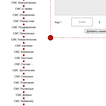
СМС Компьютерные
СМС О любви
СМС Объявления
СМС Перед сном
Код *:
СМС Поздравления
СМС Прикольные
СМС Романтические
СМС картинки
СМС Извинения
СМС Грустные
СМС Скучаю ...
СМС Эротические
СМС Смешные
СМС Пожелания
СМС Различные
СМС Добрые
СМС Любимому