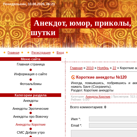
Понедельник, 10.08.2026, 06:23
Анекдот, юмор, приколы,
шутки
Главная
Регистрация
Вход
Меню сайта
Главная страница
Главная
»
2010
»
Ноябрь
»
22
» Короткие 
Информация о сайте
Короткие анекдоты №120
Иногда, помывшись, побрившись и акк
Фотоальбомы
нажать Save (Сохранить).
Раздел: Короткие анекдоты
Категории раздела
Категория
:
Анекдоты Короткие
|
Просмотров
: 513 
Рейтинг
:
0.0
/
0
Анекдоты
Всего комментариев
:
0
Анекдоты Эротические
Анекдоты про Вовочку
Имя *:
Анекдоты Короткие
Email *:
СМС Доброе утро