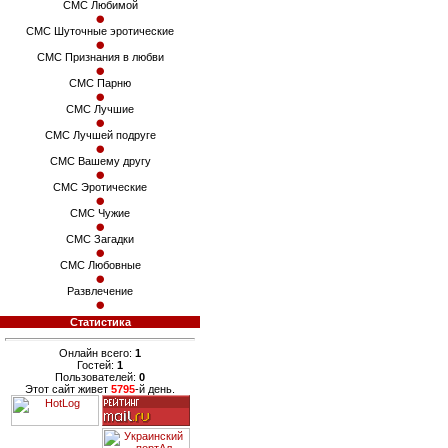
СМС Любимой
СМС Шуточные эротические
СМС Признания в любви
СМС Парню
СМС Лучшие
СМС Лучшей подруге
СМС Вашему другу
СМС Эротические
СМС Чужие
СМС Загадки
СМС Любовные
Развлечение
Статистика
Онлайн всего:
1
Гостей:
1
Пользователей:
0
Этот сайт живет
5795
-й день.