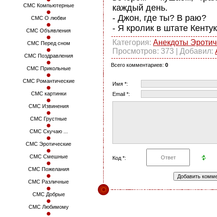
СМС Компьютерные
каждый день.
- Джон, где ты? В раю?
СМС О любви
- Я кролик в штате Кентук
СМС Объявления
Категория
:
Анекдоты Эротич
СМС Перед сном
Просмотров
: 373 |
Добавил
:
СМС Поздравления
Всего комментариев
:
0
СМС Прикольные
СМС Романтические
Имя *:
СМС картинки
Email *:
СМС Извинения
СМС Грустные
СМС Скучаю ...
СМС Эротические
СМС Смешные
Код *:
СМС Пожелания
СМС Различные
СМС Добрые
СМС Любимому