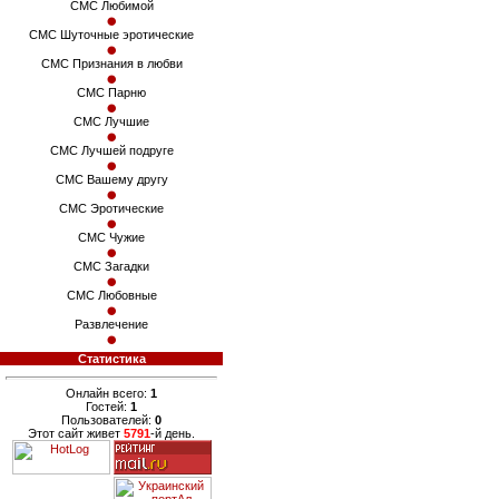
СМС Любимой
СМС Шуточные эротические
СМС Признания в любви
СМС Парню
СМС Лучшие
СМС Лучшей подруге
СМС Вашему другу
СМС Эротические
СМС Чужие
СМС Загадки
СМС Любовные
Развлечение
Статистика
Онлайн всего:
1
Гостей:
1
Пользователей:
0
Этот сайт живет
5791
-й день.