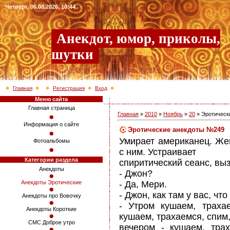
Четверг, 06.08.2026, 10:44
Анекдот, юмор, приколы,
шутки
Главная
Регистрация
Вход
Меню сайта
Главная страница
Главная
»
2010
»
Ноябрь
»
20
» Эротическ
Информация о сайте
Эротические анекдоты №249
Умирает американец. Же
Фотоальбомы
с ним. Устраивает
Категории раздела
спиритический сеанс, вы
Анекдоты
- Джон?
- Да, Мери.
Анекдоты Эротические
- Джон, как там у вас, чт
Анекдоты про Вовочку
- Утром кушаем, траха
Анекдоты Короткие
кушаем, трахаемся, спим
СМС Доброе утро
вечером - кушаем, трах