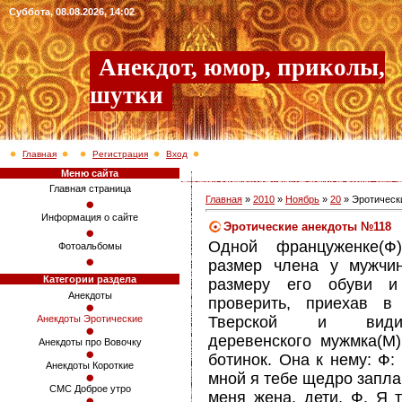
Суббота, 08.08.2026, 14:02
Анекдот, юмор, приколы,
шутки
Главная
Регистрация
Вход
Меню сайта
Главная страница
Главная
»
2010
»
Ноябрь
»
20
» Эротическ
Информация о сайте
Эротические анекдоты №118
Одной француженке(Ф)
Фотоальбомы
размер члена у мужчи
Категории раздела
размеру его обуви и
Анекдоты
проверить, приехав в
Тверской и видит
Анекдоты Эротические
деревенского мужмка(М
Анекдоты про Вовочку
ботинок. Она к нему: Ф
Анекдоты Короткие
мной я тебе щедро заплач
СМС Доброе утро
меня жена, дети. Ф. Я 