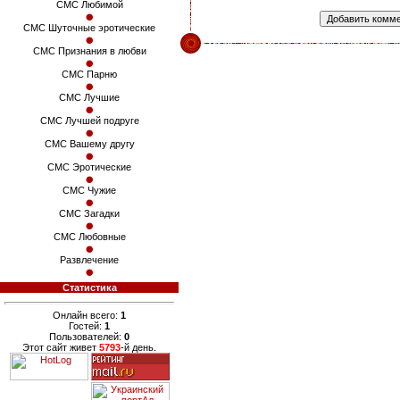
СМС Любимой
СМС Шуточные эротические
СМС Признания в любви
СМС Парню
СМС Лучшие
СМС Лучшей подруге
СМС Вашему другу
СМС Эротические
СМС Чужие
СМС Загадки
СМС Любовные
Развлечение
Статистика
Онлайн всего:
1
Гостей:
1
Пользователей:
0
Этот сайт живет
5793
-й день.