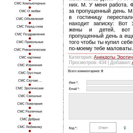
СМС Компьютерные
них. М. У меня работа. 
за пропущенный день. М
СМС О любви
в гостиницу переспал
СМС Объявления
находит записку: Вот
СМС Перед сном
жены и детей, вот
СМС Поздравления
пропущенный день а ещ
того чтобы ты купил себе
СМС Прикольные
по-моему тебе маловаты.
СМС Романтические
Категория
:
Анекдоты Эротич
СМС картинки
Просмотров
: 434 |
Добавил
:
СМС Извинения
Всего комментариев
:
0
СМС Грустные
СМС Скучаю ...
Имя *:
СМС Эротические
Email *:
СМС Смешные
СМС Пожелания
СМС Различные
СМС Добрые
СМС Любимому
Код *: