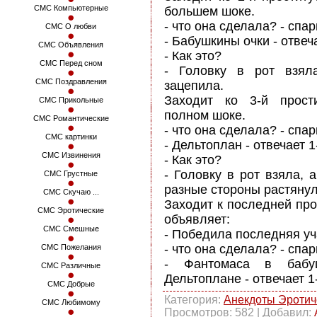
СМС Компьютерные
большем шоке.
- что она сделала? - сп
СМС О любви
- Бабушкины очки - отвеч
СМС Объявления
- Как это?
СМС Перед сном
- Головку в рот взял
СМС Поздравления
зацепила.
Заходит ко 3-й прост
СМС Прикольные
полном шоке.
СМС Романтические
- что она сделала? - сп
СМС картинки
- Дельтоплан - отвечает 
СМС Извинения
- Как это?
- Головку в рот взяла, 
СМС Грустные
разные стороны растянул
СМС Скучаю ...
Заходит к последней про
СМС Эротические
объявляет:
СМС Смешные
- Победила последняя уч
- что она сделала? - сп
СМС Пожелания
- Фантомаса в бабу
СМС Различные
Дельтоплане - отвечает 1
СМС Добрые
Категория
:
Анекдоты Эротич
СМС Любимому
Просмотров
: 582 |
Добавил
: