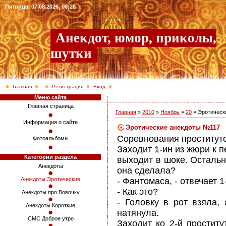
Пятница, 07.08.2026, 06:26
Анекдот, юмор, приколы,
шутки
Главная
Регистрация
Вход
Меню сайта
Главная страница
Главная
»
2010
»
Ноябрь
»
20
» Эротическ
Информация о сайте
Эротические анекдоты №117
Соревнования проституто
Фотоальбомы
Заходит 1-ин из жюри к п
Категории раздела
выходит в шоке. Осталь
Анекдоты
она сделала?
- Фантомаса, - отвечает 1
Анекдоты Эротические
- Как это?
Анекдоты про Вовочку
- Головку в рот взяла,
Анекдоты Короткие
натянула.
СМС Доброе утро
Заходит ко 2-й простит