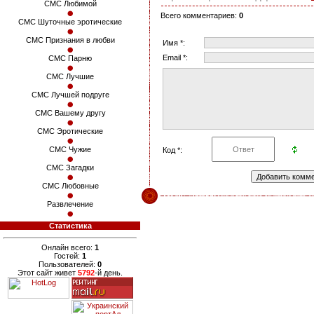
СМС Любимой
Всего комментариев
:
0
СМС Шуточные эротические
СМС Признания в любви
Имя *:
Email *:
СМС Парню
СМС Лучшие
СМС Лучшей подруге
СМС Вашему другу
СМС Эротические
СМС Чужие
Код *:
СМС Загадки
СМС Любовные
Развлечение
Статистика
Онлайн всего:
1
Гостей:
1
Пользователей:
0
Этот сайт живет
5792
-й день.