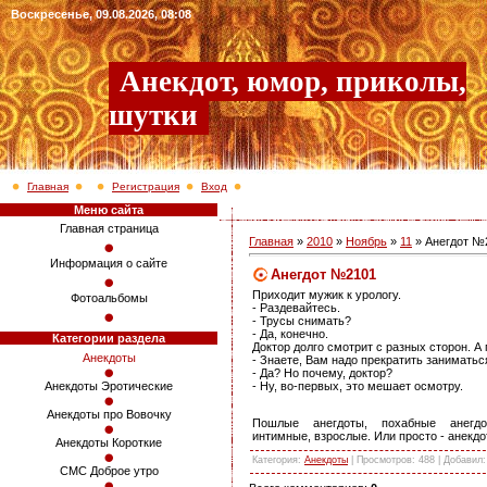
Воскресенье, 09.08.2026, 08:08
Анекдот, юмор, приколы,
шутки
Главная
Регистрация
Вход
Меню сайта
Главная страница
Главная
»
2010
»
Ноябрь
»
11
» Анегдот №
Информация о сайте
Анегдот №2101
Приходит мужик к урологу.
Фотоальбомы
- Раздевайтесь.
- Трусы снимать?
- Да, конечно.
Категории раздела
Доктор долго смотрит с разных сторон. А 
Анекдоты
- Знаете, Вам надо прекратить занимать
- Да? Но почему, доктор?
- Ну, во-первых, это мешает осмотру.
Анекдоты Эротические
Анекдоты про Вовочку
Пошлые анегдоты, похабные анегдот
интимные, взрослые. Или просто - анекд
Анекдоты Короткие
Категория
:
Анекдоты
|
Просмотров
: 488 |
Добавил
СМС Доброе утро