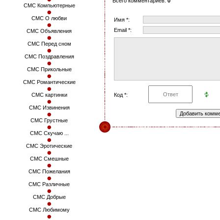
Всего комментариев
:
0
СМС Компьютерные
СМС О любви
Имя *:
Email *:
СМС Объявления
СМС Перед сном
СМС Поздравления
СМС Прикольные
СМС Романтические
Код *:
СМС картинки
СМС Извинения
СМС Грустные
СМС Скучаю ...
СМС Эротические
СМС Смешные
СМС Пожелания
СМС Различные
СМС Добрые
СМС Любимому