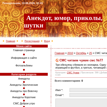
Понедельник, 10.08.2026, 12:43
Анекдот, юмор, приколы,
шутки
Главная
Регистрация
Вход
Меню сайта
Главная страница
Главная
»
2010
»
Октябрь
»
25
» СМС чита
Информация о сайте
СМС читаем чужие смс №77
Три обезьяны сбежали из зоопарка. Одну
Фотоальбомы
играющей в футбол, а третью, читающей 
Категория
:
СМС Чужие
|
Просмотров
: 599 |
Добав
Категории раздела
0.0
/
0
Анекдоты
Всего комментариев
:
0
Анекдоты Эротические
Имя *:
Анекдоты про Вовочку
Email *:
Анекдоты Короткие
СМС Доброе утро