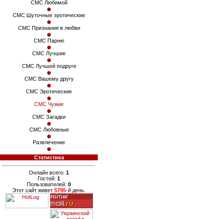
СМС Любимой
СМС Шуточные эротические
СМС Признания в любви
СМС Парню
СМС Лучшие
СМС Лучшей подруге
СМС Вашему другу
СМС Эротические
СМС Чужие
СМС Загадки
СМС Любовные
Развлечение
Статистика
Онлайн всего:
1
Гостей:
1
Пользователей:
0
Этот сайт живет
5795
-й день.