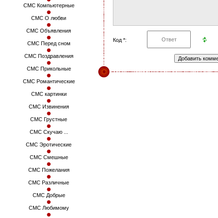
СМС Компьютерные
СМС О любви
СМС Объявления
Код *:
СМС Перед сном
СМС Поздравления
СМС Прикольные
СМС Романтические
СМС картинки
СМС Извинения
СМС Грустные
СМС Скучаю ...
СМС Эротические
СМС Смешные
СМС Пожелания
СМС Различные
СМС Добрые
СМС Любимому