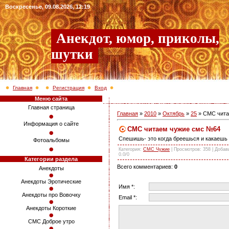
Воскресенье, 09.08.2026, 12:19
Анекдот, юмор, приколы,
шутки
Главная
Регистрация
Вход
Меню сайта
Главная страница
Главная
»
2010
»
Октябрь
»
25
» СМС чита
Информация о сайте
СМС читаем чужие смс №64
Спешишь- это когда бреешься и какаешь
Фотоальбомы
Категория
:
СМС Чужие
|
Просмотров
: 358 |
Добав
0.0
/
0
Категории раздела
Всего комментариев
:
0
Анекдоты
Анекдоты Эротические
Имя *:
Анекдоты про Вовочку
Email *:
Анекдоты Короткие
СМС Доброе утро