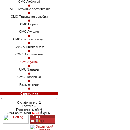
СМС Любимой
СМС Шуточные эротические
СМС Признания в любви
СМС Парню
СМС Лучшие
СМС Лучшей подруге
СМС Вашему другу
СМС Эротические
СМС Чужие
СМС Загадки
СМС Любовные
Развлечение
Статистика
Онлайн всего:
1
Гостей:
1
Пользователей:
0
Этот сайт живет
5794
-й день.