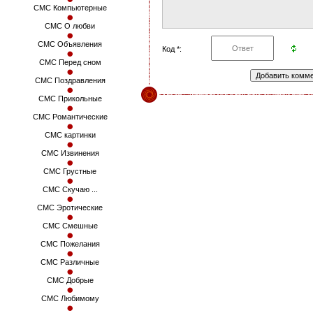
СМС Компьютерные
СМС О любви
СМС Объявления
Код *:
СМС Перед сном
СМС Поздравления
СМС Прикольные
СМС Романтические
СМС картинки
СМС Извинения
СМС Грустные
СМС Скучаю ...
СМС Эротические
СМС Смешные
СМС Пожелания
СМС Различные
СМС Добрые
СМС Любимому