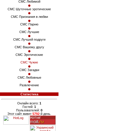
СМС Любимой
СМС Шуточные эротические
СМС Признания в любви
СМС Парню
СМС Лучшие
СМС Лучшей подруге
СМС Вашему другу
СМС Эротические
СМС Чужие
СМС Загадки
СМС Любовные
Развлечение
Статистика
Онлайн всего:
1
Гостей:
1
Пользователей:
0
Этот сайт живет
5792
-й день.