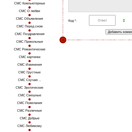
СМС Компьютерные
СМС О любви
СМС Объявления
Код *:
СМС Перед сном
СМС Поздравления
СМС Прикольные
СМС Романтические
СМС картинки
СМС Извинения
СМС Грустные
СМС Скучаю ...
СМС Эротические
СМС Смешные
СМС Пожелания
СМС Различные
СМС Добрые
СМС Любимому