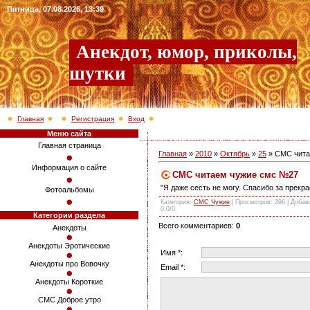
Пятница, 07.08.2026, 13:39
Анекдот, юмор, приколы,
шутки
Главная
Регистрация
Вход
Меню сайта
Главная страница
Главная
»
2010
»
Октябрь
»
25
» СМС чита
Информация о сайте
СМС читаем чужие смс №27
"Я даже сесть не могу. Спасибо за прекра
Фотоальбомы
Категория
:
СМС Чужие
|
Просмотров
: 396 |
Добав
0.0
/
0
Категории раздела
Всего комментариев
:
0
Анекдоты
Анекдоты Эротические
Имя *:
Анекдоты про Вовочку
Email *:
Анекдоты Короткие
СМС Доброе утро