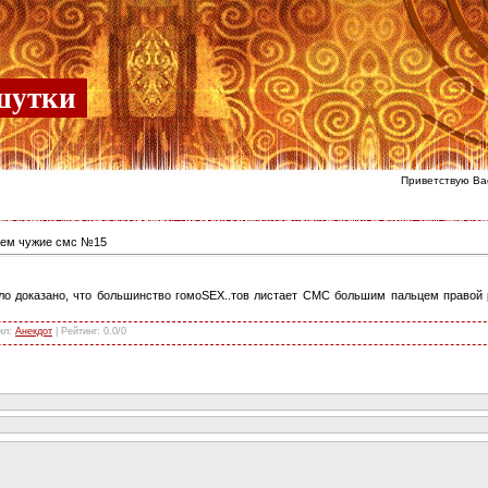
шутки
Приветствую Ва
ем чужие смс №15
ыло доказано, что большинство гомоSEX..тов листает СМС большим пальцем правой
ил
:
Анекдот
|
Рейтинг
:
0.0
/
0