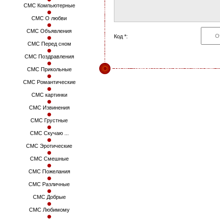
СМС Компьютерные
СМС О любви
СМС Объявления
Код *:
СМС Перед сном
СМС Поздравления
СМС Прикольные
СМС Романтические
СМС картинки
СМС Извинения
СМС Грустные
СМС Скучаю ...
СМС Эротические
СМС Смешные
СМС Пожелания
СМС Различные
СМС Добрые
СМС Любимому