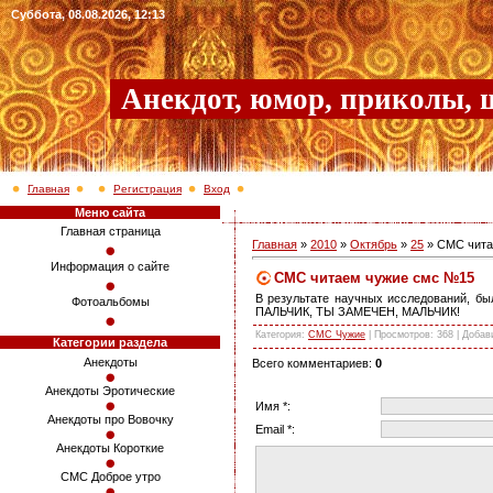
Суббота, 08.08.2026, 12:13
Анекдот, юмор, приколы, 
Главная
Регистрация
Вход
Меню сайта
Главная страница
Главная
»
2010
»
Октябрь
»
25
» СМС чита
Информация о сайте
СМС читаем чужие смс №15
В результате научных исследований, б
Фотоальбомы
ПАЛЬЧИК, ТЫ ЗАМЕЧЕН, МАЛЬЧИК!
Категория
:
СМС Чужие
|
Просмотров
: 368 |
Добав
Категории раздела
Анекдоты
Всего комментариев
:
0
Анекдоты Эротические
Имя *:
Анекдоты про Вовочку
Email *:
Анекдоты Короткие
СМС Доброе утро