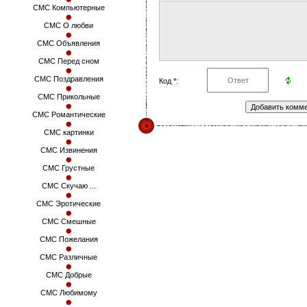
СМС Компьютерные
СМС О любви
СМС Объявления
СМС Перед сном
СМС Поздравления
Код *:
СМС Прикольные
СМС Романтические
СМС картинки
СМС Извинения
СМС Грустные
СМС Скучаю ...
СМС Эротические
СМС Смешные
СМС Пожелания
СМС Различные
СМС Добрые
СМС Любимому