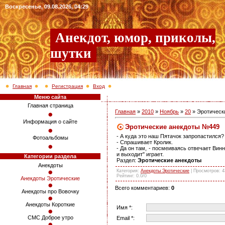
Воскресенье, 09.08.2026, 04:29
Анекдот, юмор, приколы,
шутки
Главная
Регистрация
Вход
Меню сайта
Главная страница
Главная
»
2010
»
Ноябрь
»
20
» Эротическ
Информация о сайте
Эротические анекдоты №449
- А куда это наш Пятачок запропастился?
Фотоальбомы
- Спрашивает Кролик.
- Да он там, - посмеиваясь отвечает Винн
и выходит" играет.
Категории раздела
Раздел:
Эротические анекдоты
Анекдоты
Категория
:
Анекдоты Эротические
|
Просмотров
: 
Рейтинг
:
0.0
/
0
Анекдоты Эротические
Всего комментариев
:
0
Анекдоты про Вовочку
Анекдоты Короткие
Имя *:
СМС Доброе утро
Email *: