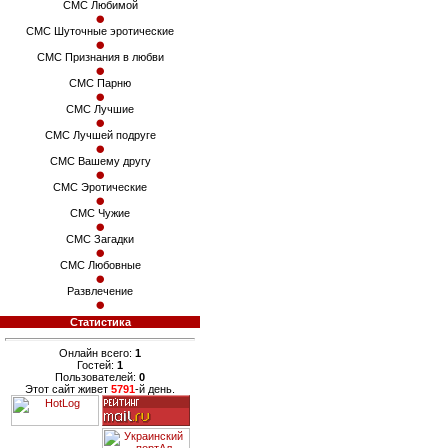
СМС Любимой
СМС Шуточные эротические
СМС Признания в любви
СМС Парню
СМС Лучшие
СМС Лучшей подруге
СМС Вашему другу
СМС Эротические
СМС Чужие
СМС Загадки
СМС Любовные
Развлечение
Статистика
Онлайн всего:
1
Гостей:
1
Пользователей:
0
Этот сайт живет
5791
-й день.