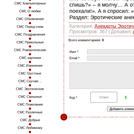
СМС Компьютерные
спишь?» – я молчу… А от
поехали!». А я спросил: 
СМС О любви
Раздел: Эротические ане
СМС Объявления
Категория
:
Анекдоты Эротич
СМС Перед сном
Просмотров
: 367 |
Добавил
:
СМС Поздравления
Всего комментариев
:
0
СМС Прикольные
СМС Романтические
Имя *:
СМС картинки
Email *:
СМС Извинения
СМС Грустные
СМС Скучаю ...
СМС Эротические
СМС Смешные
Код *:
СМС Пожелания
СМС Различные
СМС Добрые
СМС Любимому