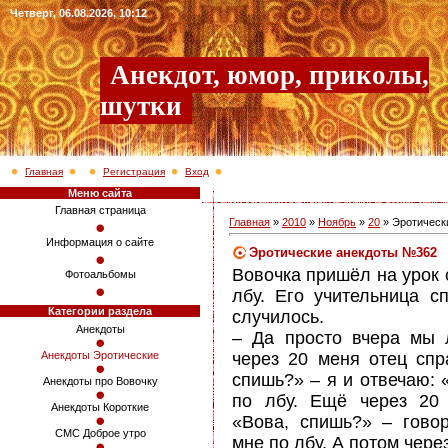
Четверг, 06.08.2026, 10:12
Анекдот, юмор, приколы,
шутки
Главная
Регистрация
Вход
Меню сайта
Главная страница
Главная
»
2010
»
Ноябрь
»
20
» Эротическ
Информация о сайте
Эротические анекдоты №362
Вовочка пришёл на урок
Фотоальбомы
лбу. Его учительница с
Категории раздела
случилось.
Анекдоты
– Да просто вчера мы 
через 20 меня отец спр
Анекдоты Эротические
спишь?» – я и отвечаю: 
Анекдоты про Вовочку
по лбу. Ещё через 20 
Анекдоты Короткие
«Вова, спишь?» – гово
СМС Доброе утро
мне по лбу. А потом чере